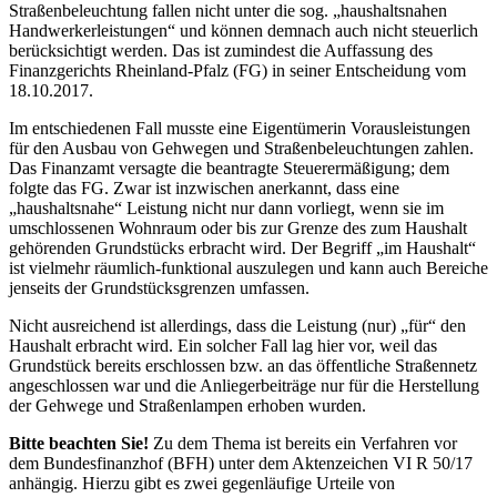
Straßenbeleuchtung fallen nicht unter die sog. „haushaltsnahen
Handwerkerleistungen“ und können demnach auch nicht steuerlich
berücksichtigt werden. Das ist zumindest die Auffassung des
Finanzgerichts Rheinland-Pfalz (FG) in seiner Entscheidung vom
18.10.2017.
Im entschiedenen Fall musste eine Eigentümerin Vorausleistungen
für den Ausbau von Gehwegen und Straßenbeleuchtungen zahlen.
Das Finanzamt versagte die beantragte Steuerermäßigung; dem
folgte das FG. Zwar ist inzwischen anerkannt, dass eine
„haushaltsnahe“ Leistung nicht nur dann vorliegt, wenn sie im
umschlossenen Wohnraum oder bis zur Grenze des zum Haushalt
gehörenden Grundstücks erbracht wird. Der Begriff „im Haushalt“
ist vielmehr räumlich-funktional auszulegen und kann auch Bereiche
jenseits der Grundstücksgrenzen umfassen.
Nicht ausreichend ist allerdings, dass die Leistung (nur) „für“ den
Haushalt erbracht wird. Ein solcher Fall lag hier vor, weil das
Grundstück bereits erschlossen bzw. an das öffentliche Straßennetz
angeschlossen war und die Anliegerbeiträge nur für die Herstellung
der Gehwege und Straßenlampen erhoben wurden.
Bitte beachten Sie!
Zu dem Thema ist bereits ein Verfahren vor
dem Bundesfinanzhof (BFH) unter dem Aktenzeichen VI R 50/17
anhängig. Hierzu gibt es zwei gegenläufige Urteile von